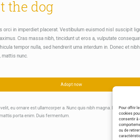
t the dog
 orci in imperdiet placerat. Vestibulum euismod nisl suscipit ligu
aximus. Cras massa nibh, tincidunt ut eros a, vulputate consequat
icula tempor nulla, sed hendrerit urna interdum in. Donec et nib
 mattis nunc.
Adopt now
 velit, eu ornare est ullamcorper a. Nunc quis nibh magna. Proin risus erat,
Pour offrir 
cookies pour
 mattis porta enim. Duis fermentum.
consentir à 
comportement
ou de retire
caractéristi