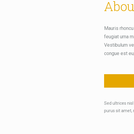
Abou
Mauris rhoncus
feugiat urna m
Vestibulum veh
congue est eu,
Sed ultrices nisl
purus sit amet,