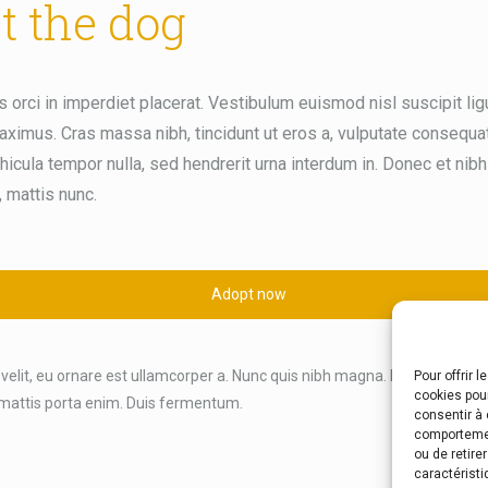
t the dog
 orci in imperdiet placerat. Vestibulum euismod nisl suscipit ligu
aximus. Cras massa nibh, tincidunt ut eros a, vulputate consequat
icula tempor nulla, sed hendrerit urna interdum in. Donec et nib
 mattis nunc.
Adopt now
 velit, eu ornare est ullamcorper a. Nunc quis nibh magna. Proin risus erat,
Pour offrir 
cookies pour
 mattis porta enim. Duis fermentum.
consentir à 
comportement
ou de retire
caractéristi