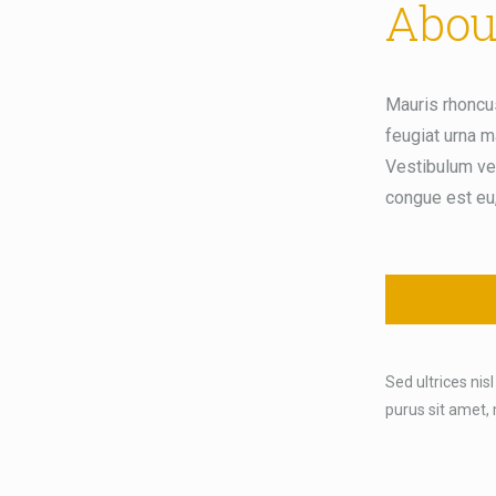
Abou
Mauris rhoncus
feugiat urna m
Vestibulum veh
congue est eu,
Sed ultrices nisl
purus sit amet,